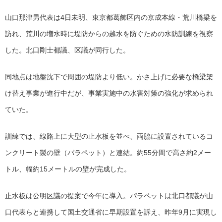
山口那津男代表は4日未明、東京都葛飾区内の京成本線・荒川橋梁を
訪れ、荒川の増水時に堤防からの越水を防ぐための水防訓練を視察
した。北口剛士都議、区議が同行した。
同地点は地盤沈下で周囲の堤防より低い。かさ上げに必要な橋梁架
け替え事業が進行中だが、事業実施中の水害対策の強化が求められ
ていた。
訓練では、線路上に大型の止水板を並べ、両脇に設置されているコ
ンクリート製の壁（パラペット）と連結。約55分間で高さ約2メー
トル、幅約15メートルの壁が完成した。
止水板は公明区議の提案で今年に導入。パラペットは北口都議が山
口代表らと連携して国土交通省に早期設置を訴え、昨年9月に実現し