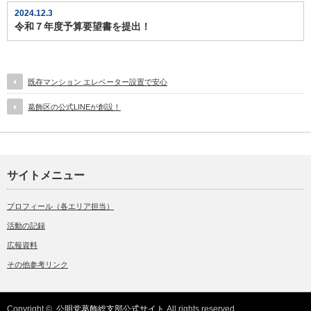
2024.12.3
令和７年度予算要望書を提出！
既存マンション エレベーター設置で安心
葛飾区の公式LINEが創設！
サイトメニュー
プロフィール（各エリア担当）
活動の記録
広報資料
その他参考リンク
Copyright ©
公明党葛飾総支部公式サイト
All rights reserved.