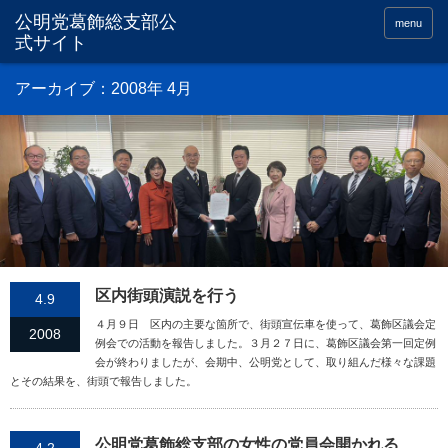
menu
アーカイブ：2008年 4月
区内街頭演説を行う
4.9
４月９日 区内の主要な箇所で、街頭宣伝車を使って、葛飾区議会定
2008
例会での活動を報告しました。３月２７日に、葛飾区議会第一回定例
会が終わりましたが、会期中、公明党として、取り組んだ様々な課題
とその結果を、街頭で報告しました。
公明党葛飾総支部の女性の党員会開かれる