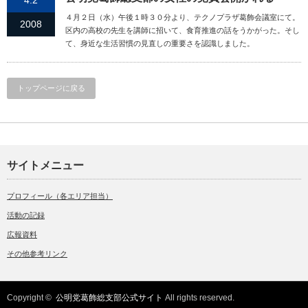
4.2
４月２日（水）午後１時３０分より、テクノプラザ葛飾会議室にて。
2008
区内の高校の先生を講師に招いて、食育推進の話をうかがった。そし
て、身近な生活習慣の見直しの重要さを認識しました。
トップページに戻る
サイトメニュー
プロフィール（各エリア担当）
活動の記録
広報資料
その他参考リンク
Copyright ©
公明党葛飾総支部公式サイト
All rights reserved.