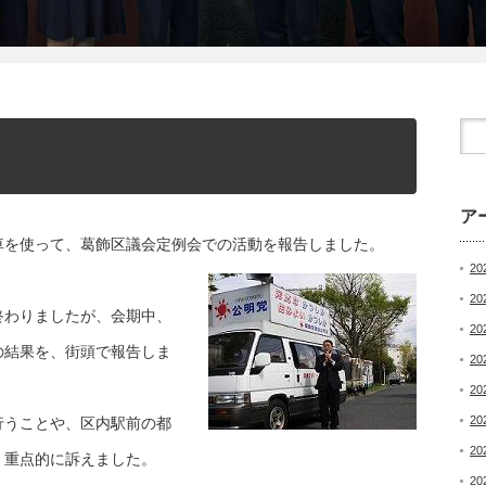
ア
車を使って、葛飾区議会定例会での活動を報告しました。
20
20
終わりましたが、会期中、
20
の結果を、街頭で報告しま
20
20
20
行うことや、区内駅前の都
20
、重点的に訴えました。
20