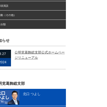
街頭演説
活動（その他）
未分類
知らせ
公明党葛飾総支部公式ホームペー
3.27
ジリニューアル
2024
明党葛飾総支部
北口 つよし